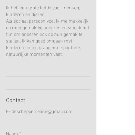
Ik heb een grote liefde voor mensen,
kinderen en dieren.
Als sociaal persoon voel ik me makkelijk
op mijn gemak bij anderen en vind ik het
fijn om anderen ook op hun gemak te
stellen. Ik kan goed omgaan met
kinderen en leg graag hun spontane,
natuurlijke momenten vast.
Contact
E-
deschepperceline@gmail.com
Naam